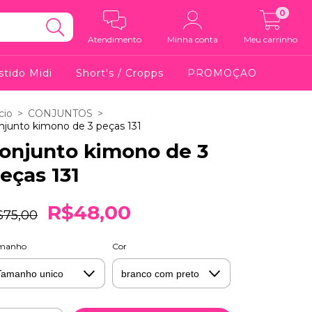
0
Atendimento
Minha conta
Meu carrinho
stido Midi
Short's / Cropps
PROMOÇAO
cio
>
CONJUNTOS
>
njunto kimono de 3 peças 131
onjunto kimono de 3
eças 131
R$48,00
$75,00
manho
Cor