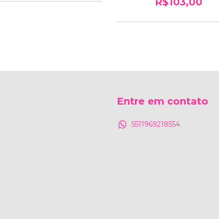
R$103,00
Entre em contato
5511969218554