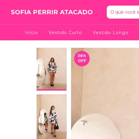
SOFIA PERRIR ATACADO
Início
Vestido Curto
Vestido Longo
36
%
OFF