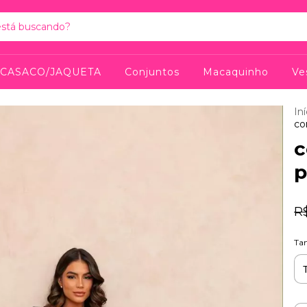
CASACO/JAQUETA
Conjuntos
Macaquinho
Ve
Iní
co
c
p
R
Ta