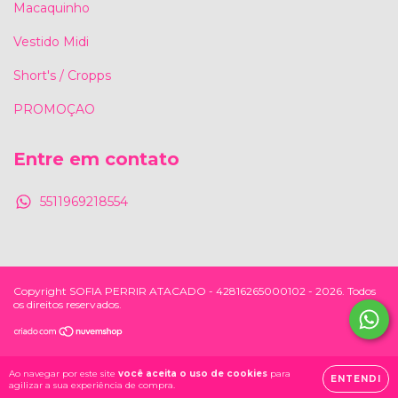
Macaquinho
Vestido Midi
Short's / Cropps
PROMOÇAO
Entre em contato
5511969218554
Copyright SOFIA PERRIR ATACADO - 42816265000102 - 2026. Todos
os direitos reservados.
Ao navegar por este site
você aceita o uso de cookies
para
ENTENDI
agilizar a sua experiência de compra.